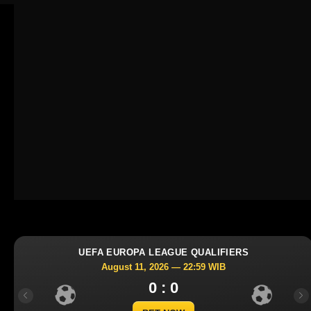
UEFA EUROPA LEAGUE QUALIFIERS
August 11, 2026 — 22:59 WIB
0 : 0
Previous
Nex