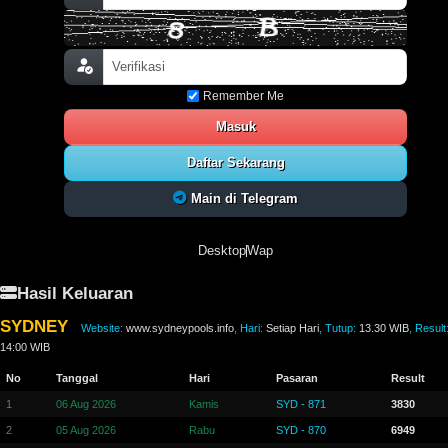
Remember Me
Masuk
Daftar Sekarang
Main di Telegram
Desktop
Wap
Hasil Keluaran
SYDNEY
Website:
www.sydneypools.info
, Hari:
Setiap Hari
, Tutup:
13.30 WIB
, Result
14:00 WIB
No
Tanggal
Hari
Pasaran
Result
1
06 Aug 2026
Kamis
SYD - 871
3830
2
05 Aug 2026
Rabu
SYD - 870
6949