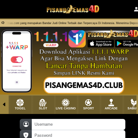
ngEmas.com yang merupakan Bandar Judi Online Terbaik dan Terpercaya Di Indonesia. Menerima Deposit 
TOGEL
SLOT
LIVE CASINO
SPORT
ARCADE
SABU