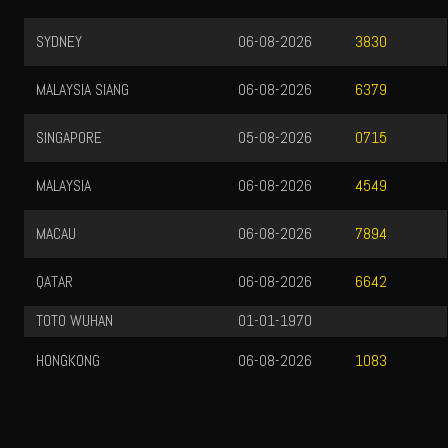
SYDNEY
06-08-2026
3830
MALAYSIA SIANG
06-08-2026
6379
SINGAPORE
05-08-2026
0715
MALAYSIA
06-08-2026
4549
MACAU
06-08-2026
7894
QATAR
06-08-2026
6642
TOTO WUHAN
01-01-1970
HONGKONG
06-08-2026
1083