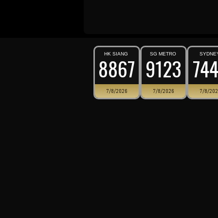
HK SIANG
SG METRO
SYDNE
8867
9123
74
7/8/2026
7/8/2026
7/8/20