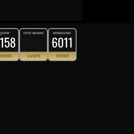
QATAR
TOTO WUHAN
HONGKONG
158
6011
/8/2026
1/1/1970
7/8/2026