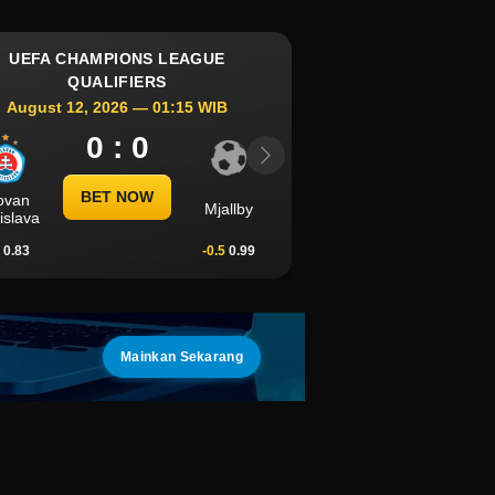
UE
UEFA CHAMPIONS LEAGUE
E
QUALIFIERS
WIB
August 11, 2026 — 22:59 WIB
0 : 0
Next
BET NOW
Union Saint-
Mjallby
Bodo Glimt
e-
Gilloise
0.5
0.99
0.75
0.82
-0.75
1.00
0
Mainkan Sekarang