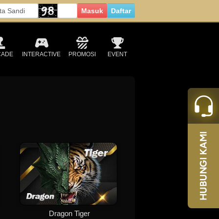
 Dengan Rate 100% !
Selamat Datang di PisangEmas.com yang merupakan Ba
Masuk
Daftar
CADE
INTERACTIVE
PROMOSI
EVENT
Dragon Tiger