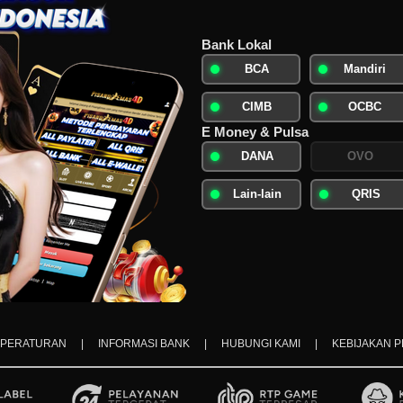
Bank Lokal
BCA
Mandiri
CIMB
OCBC
E Money & Pulsa
DANA
OVO
Lain-lain
QRIS
PERATURAN
|
INFORMASI BANK
|
HUBUNGI KAMI
|
KEBIJAKAN P