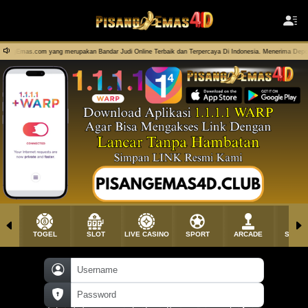
gEmas.com yang merupakan Bandar Judi Online Terbaik dan Terpercaya Di Indonesia. Menerima Deposit P
TOGEL
SLOT
LIVE CASINO
SPORT
ARCADE
SABU