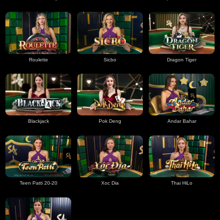
Roulette
Sicbo
Dragon Tiger
Blackjack
Pok Deng
Andar Bahar
Teen Patti 20-20
Xoc Dia
Thai HiLo