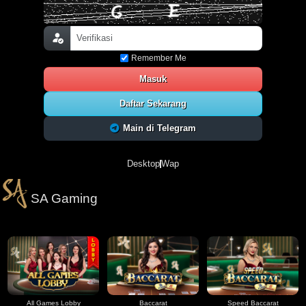
Remember Me
Masuk
Daftar Sekarang
Main di Telegram
Desktop
Wap
SA Gaming
All Games Lobby
Baccarat
Speed Baccarat