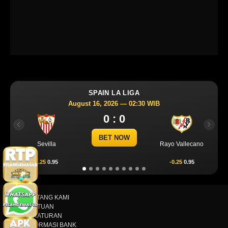
LA LIGA
SPAIN LA LI
26 — 02:30 WIB
August 16, 2026 — 0
: 0
0 : 0
Previous
Next
 NOW
BET NOW
Rayo Vallecano
Alaves
-0.25
0.95
0.00
0.62
TENTANG KAMI
BANTUAN
PERATURAN
INFORMASI BANK