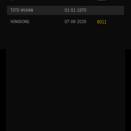
TOTO WUHAN
01-01-1970
HONGKONG
07-08-2026
6011