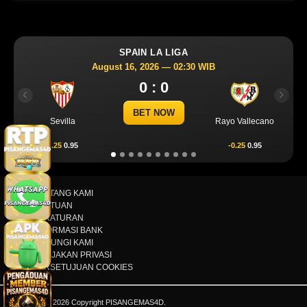
SPAIN LA LIGA
August 16, 2026 — 02:30 WIB
Au
0 : 0
Previous
Next
BET NOW
Rayo Vallecano
Alaves
5
-0.25
0.95
0.00
0.62
TENTANG KAMI
BANTUAN
PERATURAN
INFORMASI BANK
HUBUNGI KAMI
KEBIJAKAN PRIVASI
PERSETUJUAN COOKIES
© 2015 - 2026 Copyright PISANGEMAS4D.