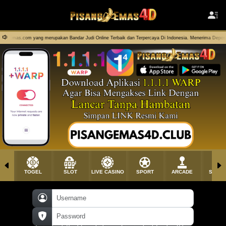
gEmas.com yang merupakan Bandar Judi Online Terbaik dan Terpercaya Di Indonesia. Menerima Deposit P
TOGEL
SLOT
LIVE CASINO
SPORT
ARCADE
SABU