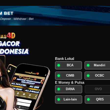
M BET
Deposit
Withdraw
Bet
Bank Lokal
BCA
Mandiri
CIMB
OCBC
E Money & Pulsa
DANA
OVO
Lain-lain
QRIS