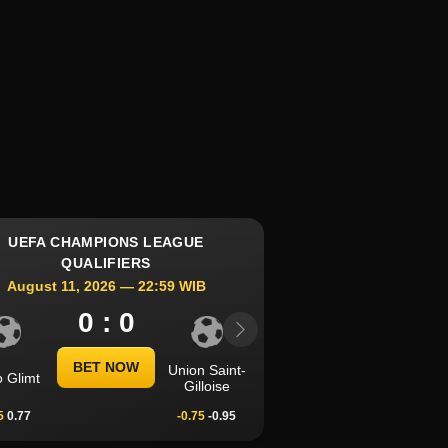
SPAIN LA LIGA
0 WIB
August 17, 2026 — 02:30 WIB
0 : 0
Next
BET NOW
Getafe
Celta Vigo
Osasuna
0.00
-0.67
0.25
0.76
-0.25
-0.86