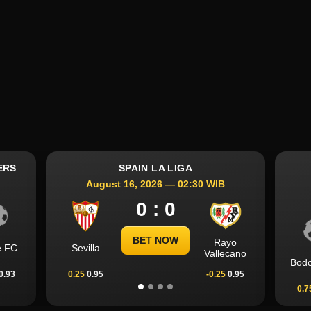
CHAMPIONS LEAGUE
SPAIN LA LIGA
QUALIFIERS
August 16, 2026 — 00:3
 12, 2026 — 00:00 WIB
0 : 0
0 : 0
BET NOW
Alaves
BET NOW
Dinamo
Zagreb
0.00
0.57
1.25
0.82