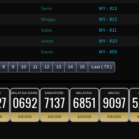
Senin
MY - 813
Minggu
MY - 812
Sabtu
MY - 811
Jumat
MY - 810
Kamis
MY - 809
8
9
10
11
12
13
14
15
Last ( 73 )
Y
MALAYSIA SIANG
SINGAPORE
MALAYSIA
MACAU
27
0692
7137
6851
9097
5
26
9/8/2026
9/8/2026
8/8/2026
8/8/2026
8