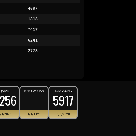
4697
1318
7417
6241
2773
QATAR
TOTO WUHAN
HONGKONG
256
5917
/8/2026
1/1/1970
8/8/2026