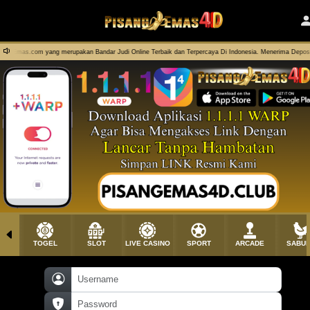
gEmas.com yang merupakan Bandar Judi Online Terbaik dan Terpercaya Di Indonesia. Menerima Deposit 
TOGEL
SLOT
LIVE CASINO
SPORT
ARCADE
SABU