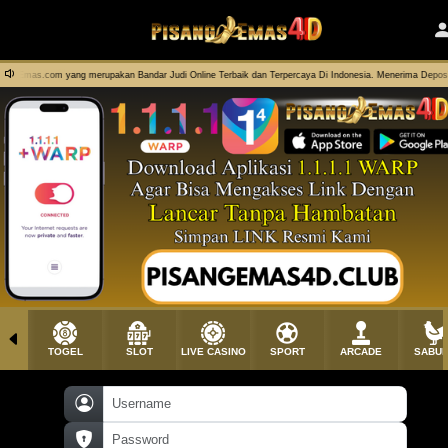
gEmas.com yang merupakan Bandar Judi Online Terbaik dan Terpercaya Di Indonesia. Menerima Deposit 
TOGEL
SLOT
LIVE CASINO
SPORT
ARCADE
SABU