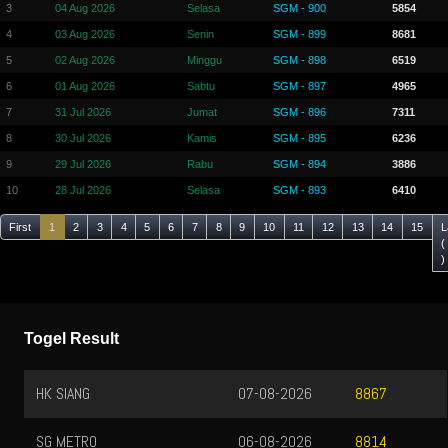
3
04 Aug 2026
Selasa
SGM - 900
5854
4
03 Aug 2026
Senin
SGM - 899
8681
5
02 Aug 2026
Minggu
SGM - 898
6519
6
01 Aug 2026
Sabtu
SGM - 897
4965
7
31 Jul 2026
Jumat
SGM - 896
7311
8
30 Jul 2026
Kamis
SGM - 895
6236
9
29 Jul 2026
Rabu
SGM - 894
3886
10
28 Jul 2026
Selasa
SGM - 893
6410
First
1
2
3
4
5
6
7
8
9
10
11
12
13
14
15
L
(
)
Togel Result
HK SIANG
07-08-2026
8867
SG METRO
06-08-2026
8814