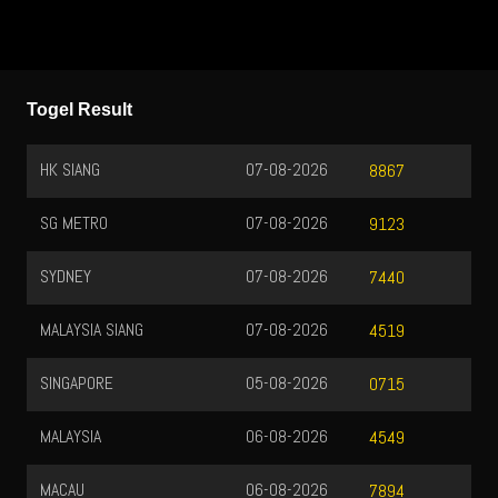
Togel Result
HK SIANG
07-08-2026
8867
SG METRO
07-08-2026
9123
SYDNEY
07-08-2026
7440
MALAYSIA SIANG
07-08-2026
4519
SINGAPORE
05-08-2026
0715
MALAYSIA
06-08-2026
4549
MACAU
06-08-2026
7894