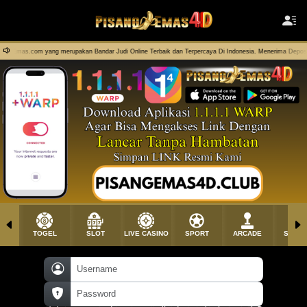
gEmas.com yang merupakan Bandar Judi Online Terbaik dan Terpercaya Di Indonesia. Menerima Deposit P
TOGEL
SLOT
LIVE CASINO
SPORT
ARCADE
SABU