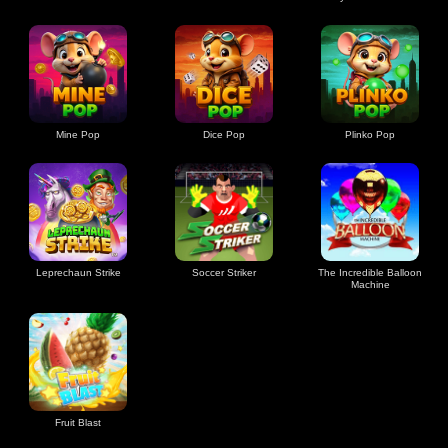
Mine Pop
Dice Pop
Plinko Pop
Leprechaun Strike
Soccer Striker
The Incredible Balloon
Machine
Fruit Blast