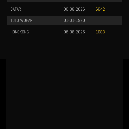
QATAR
06-08-2026
6642
TOTO WUHAN
01-01-1970
HONGKONG
06-08-2026
1083