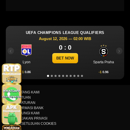
UEFA CHAMPIONS LEAGUE QUALIFIERS
August 12, 2026 — 02:00 WIB
0 : 0
Previous
Next
BET NOW
Lyon
Sparta Praha
1
0.86
-1
0.96
TENTANG KAMI
BANTUAN
PERATURAN
INFORMASI BANK
HUBUNGI KAMI
KEBIJAKAN PRIVASI
PERSETUJUAN COOKIES