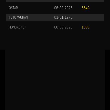
QATAR
06-08-2026
6642
TOTO WUHAN
01-01-1970
HONGKONG
06-08-2026
1083